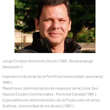
Jorge Enrique Amorocho Durán ( 1966 , Bucaramanga
Santander )
Ingeniero Industrial de la Pontificia Universidad Javeriana (
1989 ).
Maestria en Administración de negocios de la Ecole Des
Hautes Etudes Commerciales . Montreal Canada ( 1991 ).
Especialista en Administración de la Producción en artes
Graficas. Universidad de los Andes ( 1997 ) .