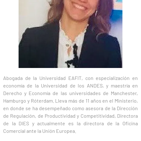
Abogada de la Universidad EAFIT, con especialización en
economía de la Universidad de los ANDES, y maestría en
Derecho y Economía de las universidades de Manchester,
Hamburgo y Róterdam. Lleva más de 11 años en el Ministerio,
en donde se ha desempeñado como asesora de la Dirección
de Regulación, de Productividad y Competitividad, Directora
de la DIES y actualmente es la directora de la Oficina
Comercial ante la Unión Europea.